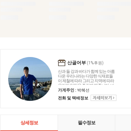
산골어부
(1%후원)
산과 들 강과 바다가 함께 있는 아름
다운 우리나라는 다양한 식재료들
이 제철에 따라 그리고 지역에 따라
우리의 입맛을 즐겁게 해줍니다. 바
다의 재료로 함께 만드는 요리들은
가게주인 :
박혜선
언제나 우리의 맛에 감칠맛과 부드
전화 및 택배정보
러움 그리고 음식이 문화로 발전하
는 독특한 한국만의 특징입니다. 산
골어부는 바다와 자연을 담고 그리
고 한국을 담아 보려 합니다.
상세정보
필수정보