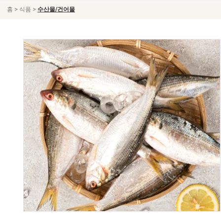
>
>
홈
식품
수산물/건어물