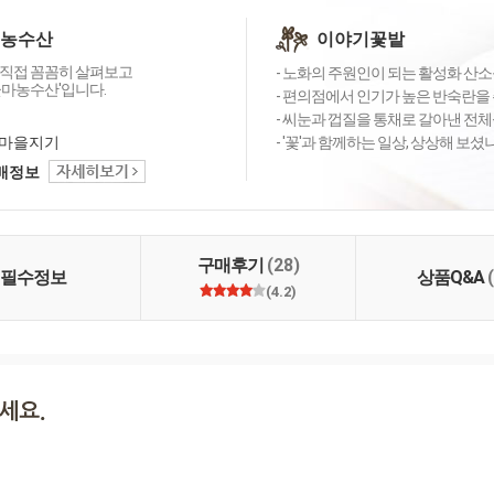
 농수산
이야기꽃밭
직접 꼼꼼히 살펴보고
- 노화의 주원인이 되는 활성화 산소를
꽃마농수산'입니다.
- 편의점에서 인기가 높은 반숙란을 
- 씨눈과 껍질을 통채로 갈아낸 전체
마을지기
- '꽃'과 함께하는 일상, 상상해 보
택배정보
구매후기
(28)
필수정보
상품Q&A
(4.2)