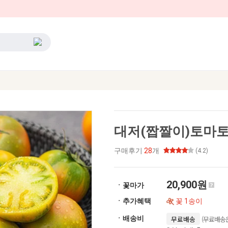
대저(짭짤이)토마
구매후기
28
개
(4.2)
20,900원
ㆍ꽃마가
ㆍ추가혜택
꽃 1송이
(무료배송은
ㆍ배송비
무료배송