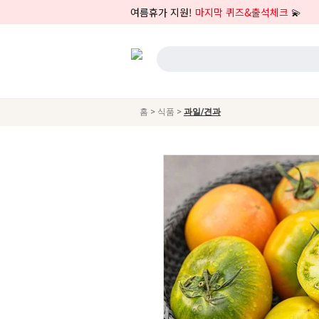
여름휴가 지원!
마지막 퀴즈&출석체크
💫
>
>
홈
식품
과일/견과