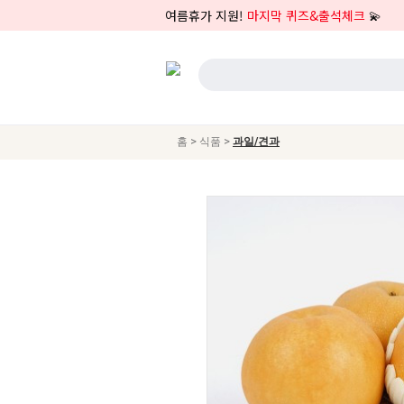
여름휴가 지원!
마지막 퀴즈&출석체크
💫
>
>
홈
식품
과일/견과