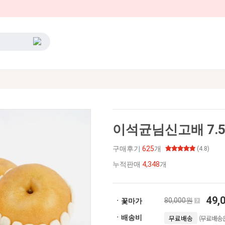
이석균님신고배 7.5k
구매후기
625
개
(4.8)
누적판매
4,348
개
49,
80,000원
ㆍ꽃마가
(무료배송은
ㆍ배송비
무료배송