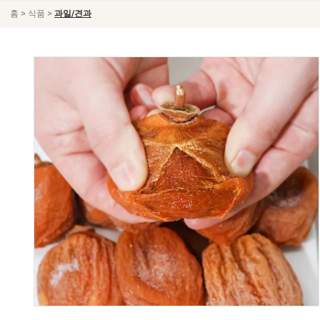
>
>
홈
식품
과일/견과