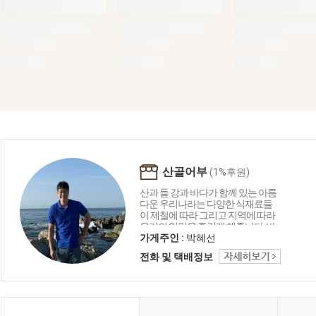
산골어부
(1%후원)
산과 들 강과 바다가 함께 있는 아름
다운 우리나라는 다양한 식재료들
이 제철에 따라 그리고 지역에 따라
우리의 입맛을 즐겁게 해줍니다. 바
다의 재료로 함께 만드는 요리들은
가게주인 :
박혜선
언제나 우리의 맛에 감칠맛과 부드
전화 및 택배정보
러움 그리고 음식이 문화로 발전하
는 독특한 한국만의 특징입니다. 산
골어부는 바다와 자연을 담고 그리
고 한국을 담아 보려 합니다.