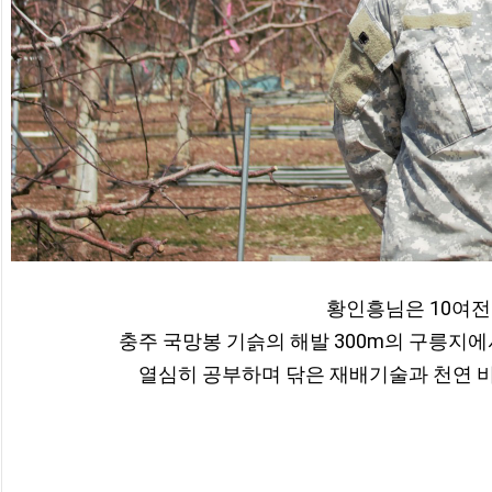
황인흥님은 10여전
충주 국망봉 기슭의 해발 300m의 구릉지에
열심히 공부하며 닦은 재배기술과 천연 