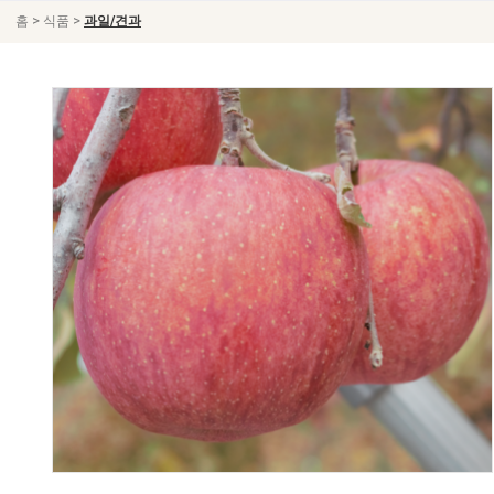
>
>
홈
식품
과일/견과