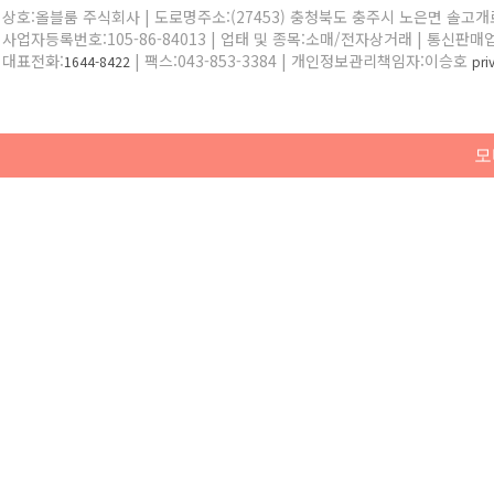
상호:올블룸 주식회사 | 도로명주소:(27453) 충청북도 충주시 노은면 솔고개로 
사업자등록번호:105-86-84013 | 업태 및 종목:소매/전자상거래 | 통신판매
대표전화:
| 팩스:043-853-3384 | 개인정보관리책임자:이승호
1644-8422
pr
모