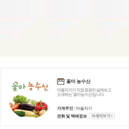
꽃마 농수산
마을지기가 직접 꼼꼼히 살펴보고
소개하는 '꽃마농수산'입니다.
가게주인 :
마을지기
전화 및 택배정보