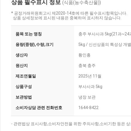
상품 필수표시 정보
(식품(농수축산물))
* 공정거래위원회고시 제2020-14호에 따른 필수표시항목입니다.
상품 상세정보에 표시된 내용은 중복하여 표시하지 않습니다.
품목 또는 명칭
충주 부사사과 5kg(21과~24
용량(중량),수량,크기
5kg / 신선상품의 특성상 
생산자
황인흥
원산지
충북 충주
제조연월일
2025년 11월
상품구성
부사사과 5kg
보관방법
냉장 보관
소비자상담 관련 전화번호
1644-8422
- 관련법상 표시사항,소비자안전을 위한 주의사항,소비기한 등은 상