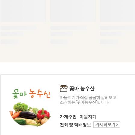
꽃마 농수산
마을지기가 직접 꼼꼼히 살펴보고
소개하는 '꽃마농수산'입니다.
가게주인 :
마을지기
전화 및 택배정보