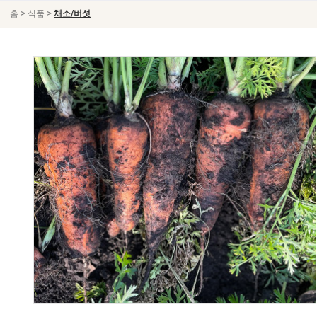
>
>
홈
식품
채소/버섯