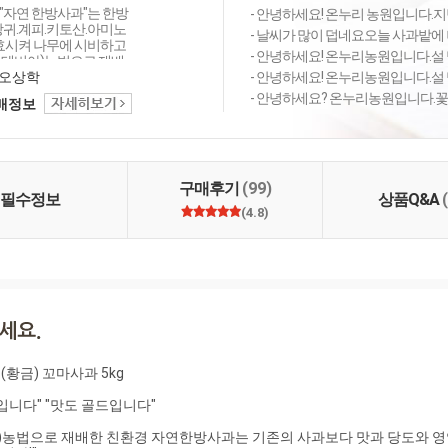
"자연 한방사과"는 한방
- 안녕하세요! 온누리 농원입니다.지
당귀.계피.키토산.아미노
- 날씨가 많이 덥네요오늘 사과밭에 
발효시켜 나무에 시비하고
- 안녕하세요! 온누리농원입니다.설 명
테비아)농법으로 재배
리가 건실하고, 기존의
오상학
- 안녕하세요! 온누리농원입니다.설 명
 한방사과보다 맛과 당
- 안녕하세요? 온누리농원입니다.꽃마
택배정보
 한층 강화되었습니다.
각하신다면 강력추천합니
리 자연한방 사과"는 국립
관리원의 매년 실시하는
20가지 검사에서 "합격
구매후기
(99)
은 안전하고 맛있는 자연
필수정보
상품Q&A
품입니다.
(4.8)
금) 꼬마사과 5kg

니다" "맛도 골드입니다"

)농법으로 재배한 친환경 자연한방사과는 기존의 사과보다 맛과 당도와 영