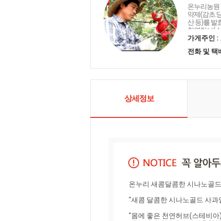
온누리농원 
약제(감초.
산 등)를 
천연허브(스
함으로써 뿌
가게주인 :
온누리 자연
전화 및 
도와 영양이
건강을 생
다!" "온누
농산물품질
농약잔류 3
판정"을 받
상세정보
이 만든 식
온누리 새콤달콤한 시나노골드(황
"새콤 달콤한 시나노골드 사과입
"몸에 좋은 천연허브(스테비아