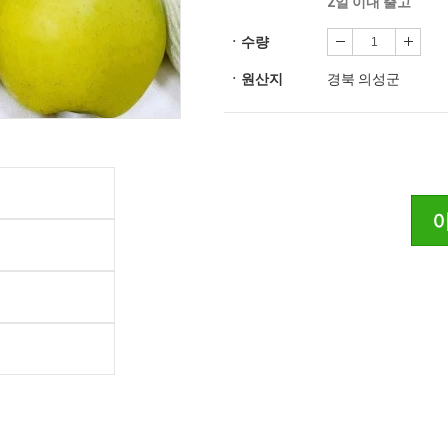
2일 이내 출고
ㆍ수량
ㆍ원산지
경북 의성군