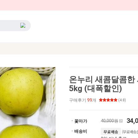
온누리 새콤달콤한
5kg (대폭할인)
구매후기
99
개
(4.8)
34,
40,000원
ㆍ꽃마가
(무료배송은
ㆍ배송비
무료배송