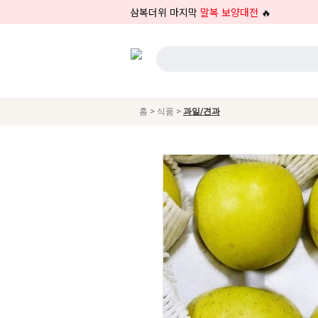
삼복더위 마지막
말복 보양대전
🔥
>
>
홈
식품
과일/견과