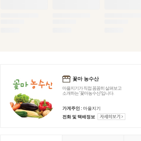
꽃마 농수산
마을지기가 직접 꼼꼼히 살펴보고
소개하는 '꽃마농수산'입니다.
가게주인 :
마을지기
전화 및 택배정보