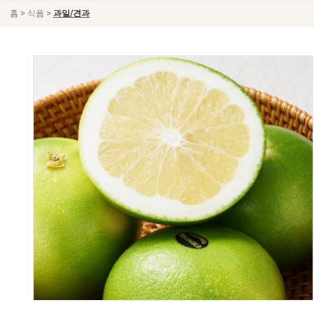
>
>
홈
식품
과일/견과