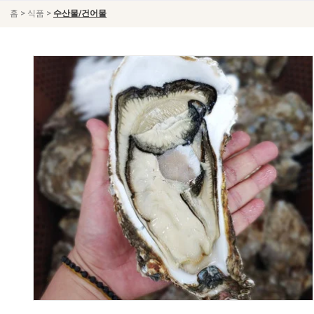
>
>
홈
식품
수산물/건어물