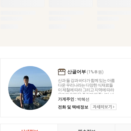
산골어부
(1%후원)
산과 들 강과 바다가 함께 있는 아름
다운 우리나라는 다양한 식재료들
이 제철에 따라 그리고 지역에 따라
우리의 입맛을 즐겁게 해줍니다. 바
다의 재료로 함께 만드는 요리들은
가게주인 :
박혜선
언제나 우리의 맛에 감칠맛과 부드
전화 및 택배정보
러움 그리고 음식이 문화로 발전하
는 독특한 한국만의 특징입니다. 산
골어부는 바다와 자연을 담고 그리
고 한국을 담아 보려 합니다.