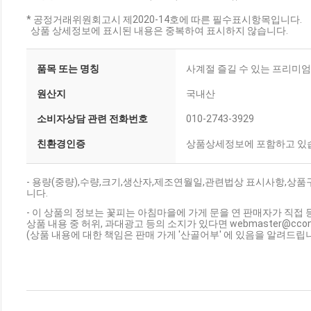
* 공정거래위원회고시 제2020-14호에 따른 필수표시항목입니다.
상품 상세정보에 표시된 내용은 중복하여 표시하지 않습니다.
품목 또는 명칭
사계절 즐길 수 있는 프리미엄 
원산지
국내산
소비자상담 관련 전화번호
010-2743-3929
친환경인증
상품상세정보에 포함하고 있
- 용량(중량),수량,크기,생산자,제조연월일,관련법상 표시사항,상
니다.
- 이 상품의 정보는 꽃피는 아침마을에 가게 문을 연 판매자가 직접 
상품 내용 중 허위, 과대광고 등의 소지가 있다면 webmaster@cc
(상품 내용에 대한 책임은 판매 가게 '산골어부' 에 있음을 알려드립니