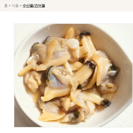
>
>
홈
식품
수산물/건어물