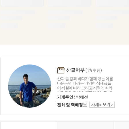
산골어부
(1%후원)
산과 들 강과 바다가 함께 있는 아름
다운 우리나라는 다양한 식재료들
이 제철에 따라 그리고 지역에 따라
우리의 입맛을 즐겁게 해줍니다. 바
다의 재료로 함께 만드는 요리들은
가게주인 :
박혜선
언제나 우리의 맛에 감칠맛과 부드
전화 및 택배정보
러움 그리고 음식이 문화로 발전하
는 독특한 한국만의 특징입니다. 산
골어부는 바다와 자연을 담고 그리
고 한국을 담아 보려 합니다.