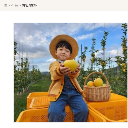
>
>
홈
식품
과일/견과