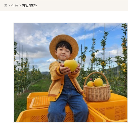
>
>
홈
식품
과일/견과