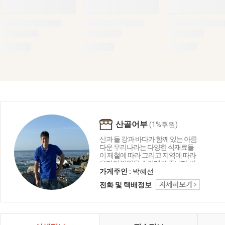
산골어부
(1%후원)
산과 들 강과 바다가 함께 있는 아름
다운 우리나라는 다양한 식재료들
이 제철에 따라 그리고 지역에 따라
우리의 입맛을 즐겁게 해줍니다. 바
다의 재료로 함께 만드는 요리들은
가게주인 :
박혜선
언제나 우리의 맛에 감칠맛과 부드
전화 및 택배정보
러움 그리고 음식이 문화로 발전하
는 독특한 한국만의 특징입니다. 산
골어부는 바다와 자연을 담고 그리
고 한국을 담아 보려 합니다.