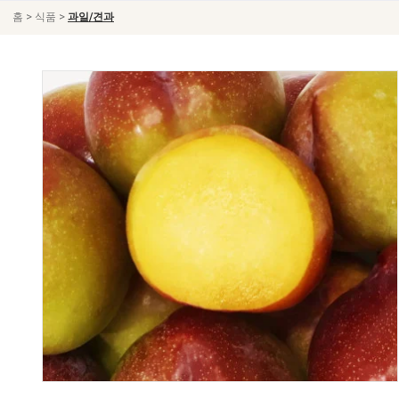
>
>
홈
식품
과일/견과