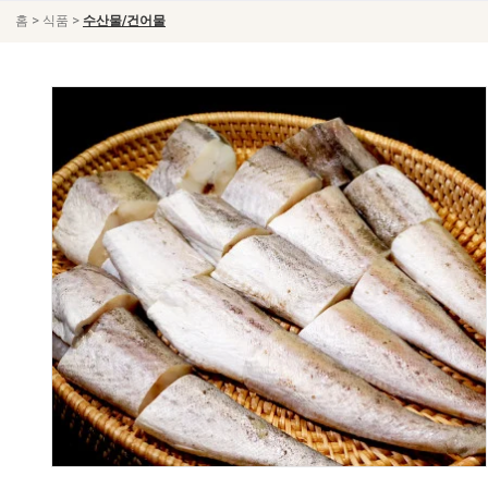
>
>
홈
식품
수산물/건어물