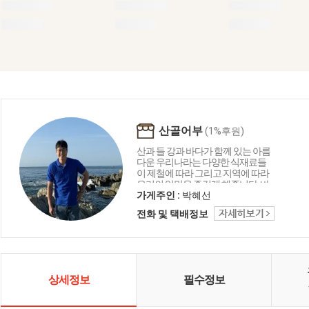
산골어부
(1%후원)
산과 들 강과 바다가 함께 있는 아름
다운 우리나라는 다양한 식재료들
이 제철에 따라 그리고 지역에 따라
우리의 입맛을 즐겁게 해줍니다. 바
다의 재료로 함께 만드는 요리들은
가게주인 :
박혜선
언제나 우리의 맛에 감칠맛과 부드
전화 및 택배정보
러움 그리고 음식이 문화로 발전하
는 독특한 한국만의 특징입니다. 산
골어부는 바다와 자연을 담고 그리
고 한국을 담아 보려 합니다.
상세정보
필수정보