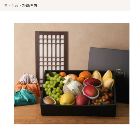
>
>
홈
식품
과일/견과