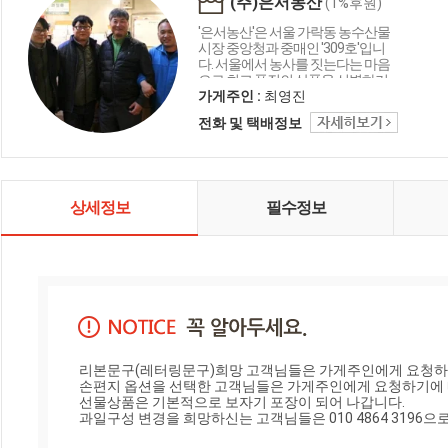
(주)은서농산
(1%후원)
'은서농산'은 서울 가락동 농수산물
시장 중앙청과 중매인 '309호'입니
다. 서울에서 농사를 짓는다는 마음
으로 최고 품질의 상품을 선별하기
위해 힘쓰며 좋은 품질의 맛, 좋은 품
가게주인 :
최영진
질의 향을 가정에서 안전하게 즐기
전화 및 택배정보
도록 양질의 먹거리로 선보이도록
노력하겠습니다. 매번 과일 특성에
알맞은 것을 선별하기가 어렵지만
은서만이 갖고 있는 과일에 대한 경
험과 지식을 꽃마 회원님과 함께 공
상세정보
필수정보
유하고 싶습니다.
리본문구(레터링문구)희망 고객님들은 가게주인에게 요청하
손편지 옵션을 선택한 고객님들은 가게주인에게 요청하기에 
선물상품은 기본적으로 보자기 포장이 되어 나갑니다.

과일구성 변경을 희망하신는 고객님들은 010 4864 3196으