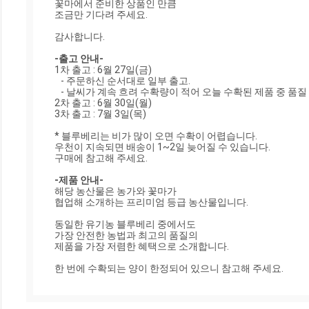
꽃마에서 준비한 상품인 만큼

조금만 기다려 주세요.

감사합니다.

-출고 안내-
1차 출고 : 6월 27일(금) 

   - 주문하신 순서대로 일부 출고. 

   - 날씨가 계속 흐려 수확량이 적어 오늘 수확된 제품 중 품질 통과된 상품이 일부 출고 되었습니다. 

2차 출고 : 6월 30일(월)

3차 출고 : 7월 3일(목)

* 블루베리는 비가 많이 오면 수확이 어렵습니다. 

우천이 지속되면 배송이 1~2일 늦어질 수 있습니다.

구매에 참고해 주세요.

-제품 안내-
해당 농산물은 농가와 꽃마가

협업해 소개하는 프리미엄 등급 농산물입니다.

동일한 유기농 블루베리 중에서도

가장 안전한 농법과 최고의 품질의

제품을 가장 저렴한 혜택으로 소개합니다.

한 번에 수확되는 양이 한정되어 있으니 참고해 주세요.