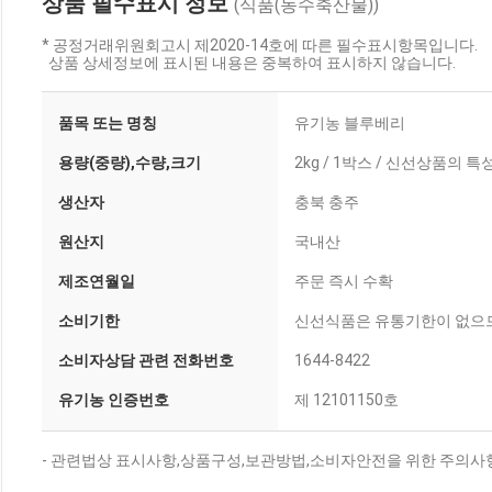
상품 필수표시 정보
(식품(농수축산물))
* 공정거래위원회고시 제2020-14호에 따른 필수표시항목입니다.
상품 상세정보에 표시된 내용은 중복하여 표시하지 않습니다.
품목 또는 명칭
유기농 블루베리
용량(중량),수량,크기
2kg / 1박스 / 신선상품의
생산자
충북 충주
원산지
국내산
제조연월일
주문 즉시 수확
소비기한
신선식품은 유통기한이 없으므
소비자상담 관련 전화번호
1644-8422
유기농 인증번호
제 12101150호
- 관련법상 표시사항,상품구성,보관방법,소비자안전을 위한 주의사항