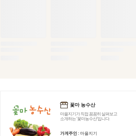
꽃마 농수산
마을지기가 직접 꼼꼼히 살펴보고
소개하는 '꽃마농수산'입니다.
가게주인 :
마을지기