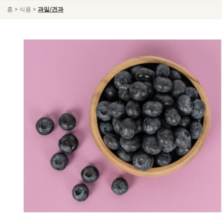
>
>
홈
식품
과일/견과