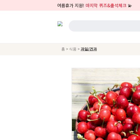
여름휴가 지원!
마지막 퀴즈&출석체크
💫
>
>
홈
식품
과일/견과