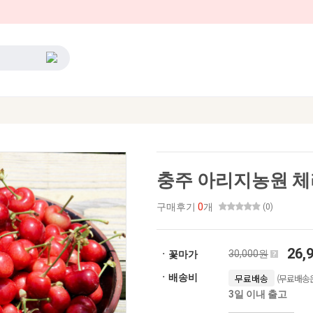
충주 아리지농원 체
구매후기
0
개
(0)
26,
30,000원
ㆍ꽃마가
(무료배송은
ㆍ배송비
무료배송
3일 이내 출고