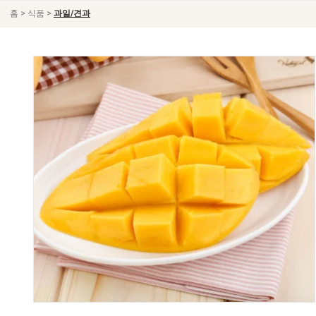
>
>
홈
식품
과일/견과