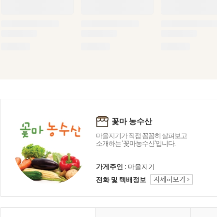
꽃마 농수산
마을지기가 직접 꼼꼼히 살펴보고
소개하는 '꽃마농수산'입니다.
가게주인 :
마을지기
전화 및 택배정보