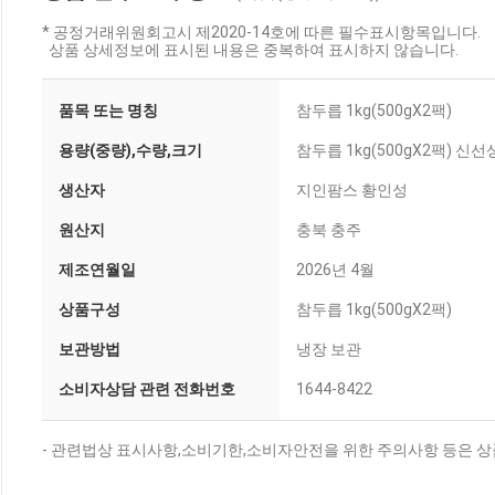
* 공정거래위원회고시 제2020-14호에 따른 필수표시항목입니다.
상품 상세정보에 표시된 내용은 중복하여 표시하지 않습니다.
품목 또는 명칭
참두릅 1kg(500gX2팩)
용량(중량),수량,크기
참두릅 1kg(500gX2팩) 
생산자
지인팜스 황인성
원산지
충북 충주
제조연월일
2026년 4월
상품구성
참두릅 1kg(500gX2팩)
보관방법
냉장 보관
소비자상담 관련 전화번호
1644-8422
- 관련법상 표시사항,소비기한,소비자안전을 위한 주의사항 등은 상