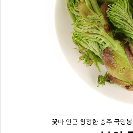
꽃마 인근 청정한 충주 국망봉