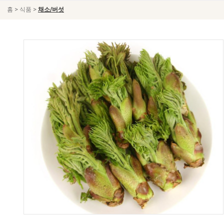
>
>
홈
식품
채소/버섯