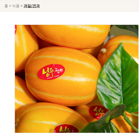
>
>
홈
식품
과일/견과