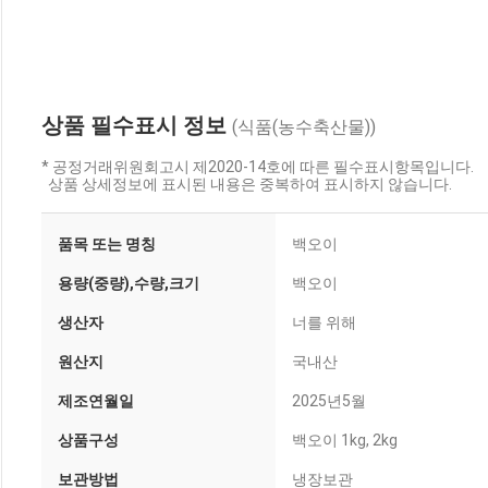
상품 필수표시 정보
(식품(농수축산물))
* 공정거래위원회고시 제2020-14호에 따른 필수표시항목입니다.
상품 상세정보에 표시된 내용은 중복하여 표시하지 않습니다.
품목 또는 명칭
백오이
용량(중량),수량,크기
백오이
생산자
너를 위해
원산지
국내산
제조연월일
2025년5월
상품구성
백오이 1kg, 2kg
보관방법
냉장보관