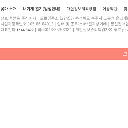
꽃마 소개
내가게 열기(입점안내)
개인정보처리방침
이용약관
찾
상호:올블룸 주식회사 | 도로명주소:(27453) 충청북도 충주시 노은면 솔고개로 
사업자등록번호:105-86-84013 | 업태 및 종목:소매/전자상거래 | 통신판매
대표전화:
| 팩스:043-853-3384 | 개인정보관리책임자:이승호
1644-8422
pr
모