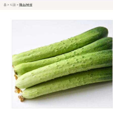
>
>
홈
식품
채소/버섯