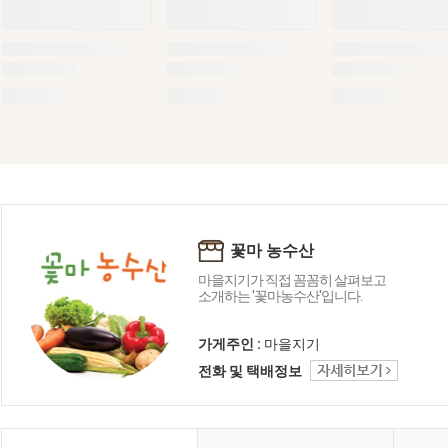
꽃마 농수산
마을지기가 직접 꼼꼼히 살펴보고
소개하는 '꽃마농수산'입니다.
가게주인 :
마을지기
전화 및 택배정보