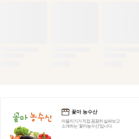
꽃마 농수산
마을지기가 직접 꼼꼼히 살펴보고
소개하는 '꽃마농수산'입니다.