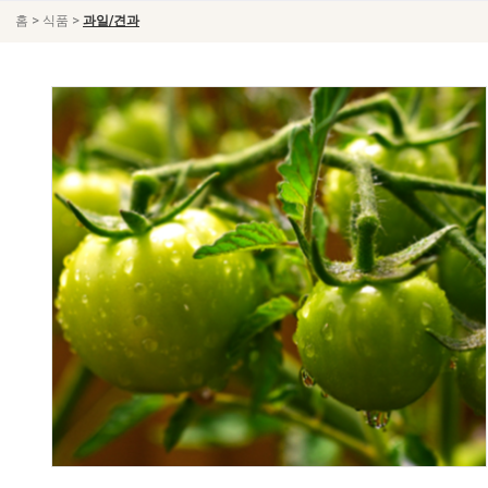
>
>
홈
식품
과일/견과