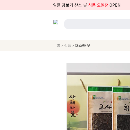
알뜰 장보기 찬스 🛒
식품 오일장
OPEN
>
>
홈
식품
채소/버섯