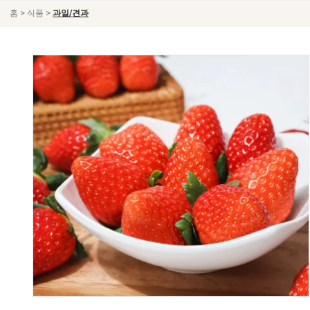
>
>
홈
식품
과일/견과