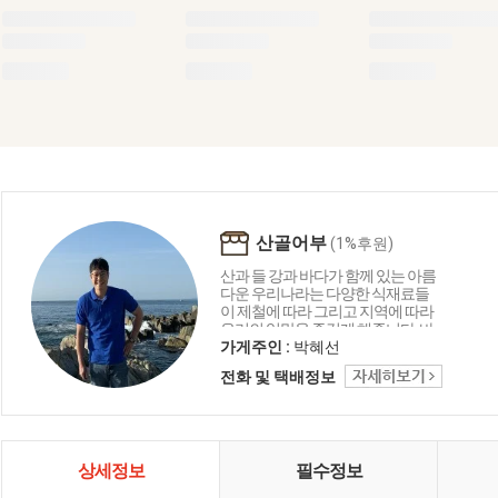
산골어부
(1%후원)
산과 들 강과 바다가 함께 있는 아름
다운 우리나라는 다양한 식재료들
이 제철에 따라 그리고 지역에 따라
우리의 입맛을 즐겁게 해줍니다. 바
다의 재료로 함께 만드는 요리들은
가게주인 :
박혜선
언제나 우리의 맛에 감칠맛과 부드
전화 및 택배정보
러움 그리고 음식이 문화로 발전하
는 독특한 한국만의 특징입니다. 산
골어부는 바다와 자연을 담고 그리
고 한국을 담아 보려 합니다.
상세정보
필수정보