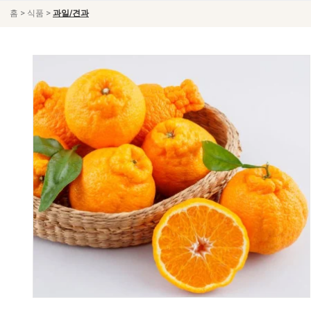
>
>
홈
식품
과일/견과