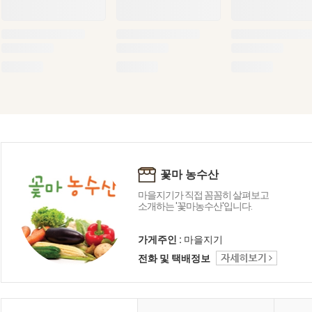
꽃마 농수산
마을지기가 직접 꼼꼼히 살펴보고
소개하는 '꽃마농수산'입니다.
가게주인 :
마을지기
전화 및 택배정보