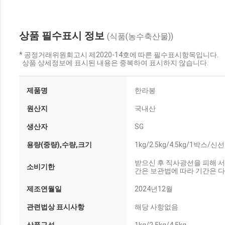
상품 필수표시 정보
(식품(농수축산물))
* 공정거래위원회고시 제2020-14호에 따른 필수표시항목입니다.
상품 상세정보에 표시된 내용은 중복하여 표시하지 않습니다.
제품명
한라봉
원산지
국내산
생산자
SG
용량(중량),수량,크기
1kg/2.5kg/4.5kg/1박
받으신 후 직사광선을 피해 
소비기한
간은 보관법에 따라 기간은 
제조연월일
2024년12월
관련법상 표시사항
해당 사항없음