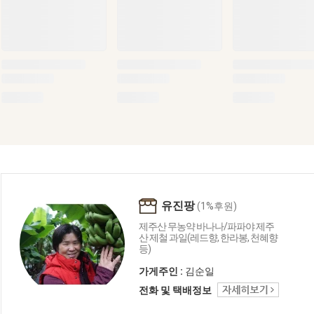
유진팡
(1%후원)
제주산 무농약 바나나/파파야 제주
산 제철 과일(레드향, 한라봉, 천혜향
등)
가게주인 :
김순일
전화 및 택배정보