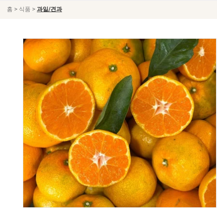
>
>
홈
식품
과일/견과