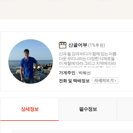
산골어부
(1%후원)
산과 들 강과 바다가 함께 있는 아름
다운 우리나라는 다양한 식재료들
이 제철에 따라 그리고 지역에 따라
우리의 입맛을 즐겁게 해줍니다. 바
다의 재료로 함께 만드는 요리들은
가게주인 :
박혜선
언제나 우리의 맛에 감칠맛과 부드
전화 및 택배정보
러움 그리고 음식이 문화로 발전하
는 독특한 한국만의 특징입니다. 산
골어부는 바다와 자연을 담고 그리
고 한국을 담아 보려 합니다.
상세정보
필수정보