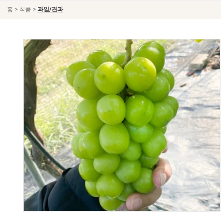
>
>
홈
식품
과일/견과