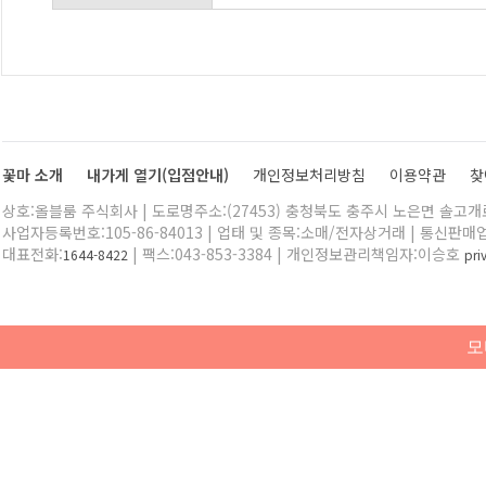
꽃마 소개
내가게 열기(입점안내)
개인정보처리방침
이용약관
찾
상호:올블룸 주식회사 | 도로명주소:(27453) 충청북도 충주시 노은면 솔고개로 
사업자등록번호:105-86-84013 | 업태 및 종목:소매/전자상거래 | 통신판매
대표전화:
| 팩스:043-853-3384 | 개인정보관리책임자:이승호
1644-8422
pr
모