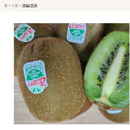
>
>
홈
식품
과일/견과