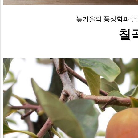
늦가을의 풍성함과 달
칠