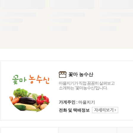
꽃마 농수산
마을지기가 직접 꼼꼼히 살펴보고
소개하는 '꽃마농수산'입니다.
가게주인 :
마을지기
전화 및 택배정보