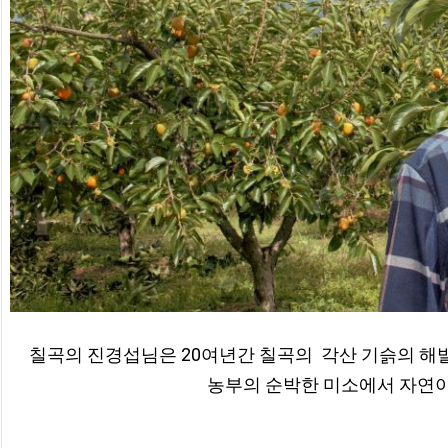
칠곡의 진경섭님은 20여년간 칠곡의  각산 기슭의 해발
농부의 순박한 미소에서 자연이 