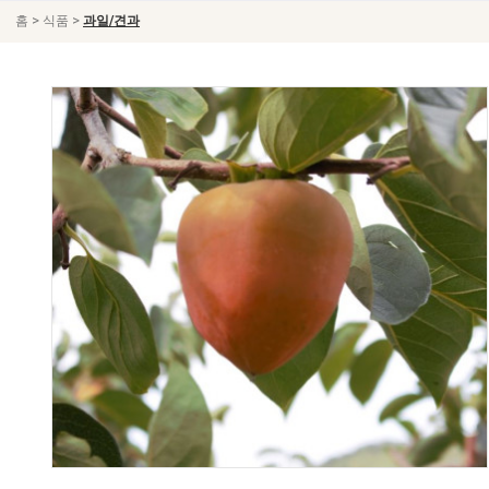
>
>
홈
식품
과일/견과