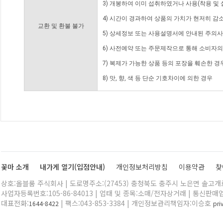
3) 개봉하여 이미 섭취하였거나 사용(착용 및 
4) 시간이 경과하여 상품의 가치가 현저히 감
교환 및 환불 불가
5) 상세정보 또는 사용설명서에 안내된 주의사
6) 사전예약 또는 주문제작으로 통해 소비자
7) 복제가 가능한 상품 등의 포장을 훼손한 경
8) 맛, 향, 색 등 단순 기호차이에 의한 경우
꽃마 소개
내가게 열기(입점안내)
개인정보처리방침
이용약관
찾
상호:올블룸 주식회사 | 도로명주소:(27453) 충청북도 충주시 노은면 솔고개로 
사업자등록번호:105-86-84013 | 업태 및 종목:소매/전자상거래 | 통신판매
대표전화:
| 팩스:043-853-3384 | 개인정보관리책임자:이승호
1644-8422
pr