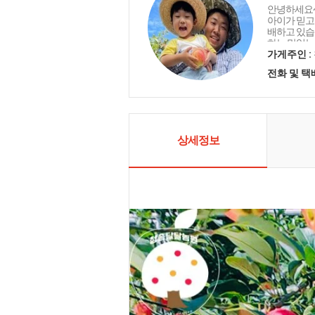
안녕하세요~
아이가 믿고 
배하고 있습
하는 맛있는
전해 드리고
가게주인 :
수 있는 청
전화 및 
사과 맛보고
상세정보