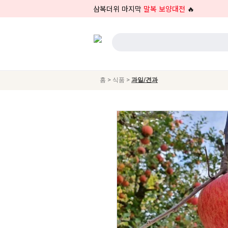
삼복더위 마지막
말복 보양대전
🔥
>
>
홈
식품
과일/견과