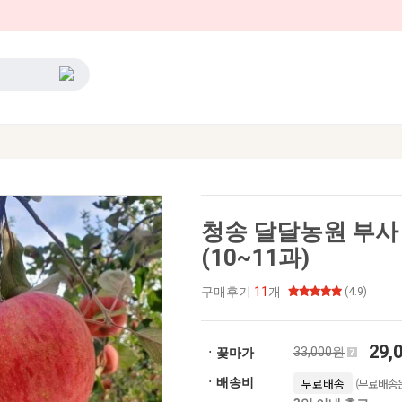
청송 달달농원 부사 사
(10~11과)
구매후기
11
개
(4.9)
29,
33,000원
ㆍ꽃마가
(무료배송은
ㆍ배송비
무료배송