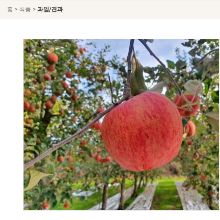
>
>
홈
식품
과일/견과