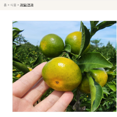
>
>
홈
식품
과일/견과