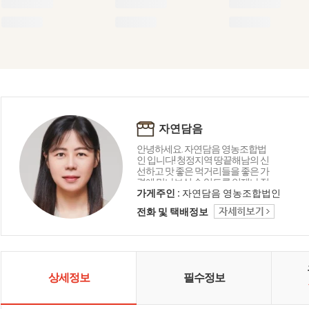
자연담음
안녕하세요. 자연담음 영농조합법
인 입니다! 청정지역 땅끝해남의 신
선하고 맛 좋은 먹거리들을 좋은 가
격에 만나보실 수 있도록 언제나 정
직하게 운영하겠습니다!
가게주인 :
자연담음 영농조합법인
전화 및 택배정보
상세정보
필수정보