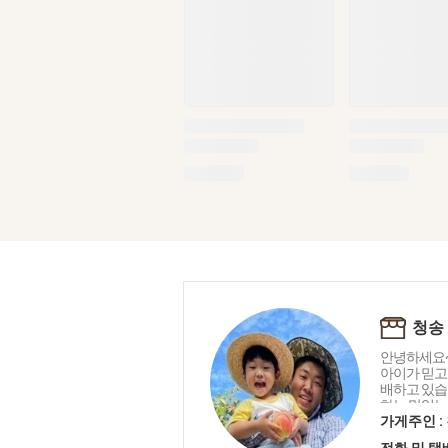
청송
안녕하세요~
아이가 믿고 
배하고 있습
하는 맛있는
전해 드리고
가게주인 :
수 있는 청
전화 및 