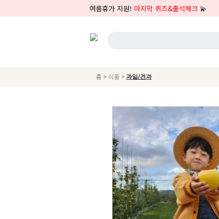
여름휴가 지원!
마지막 퀴즈&출석체크
💫
>
>
홈
식품
과일/견과