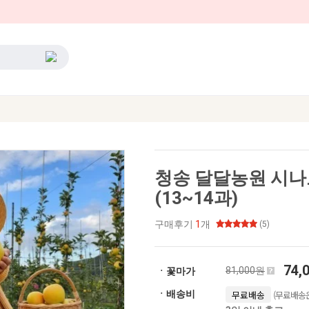
청송 달달농원 시나노
(13~14과)
구매후기
1
개
(5)
74,
81,000원
ㆍ꽃마가
(무료배송은
ㆍ배송비
무료배송