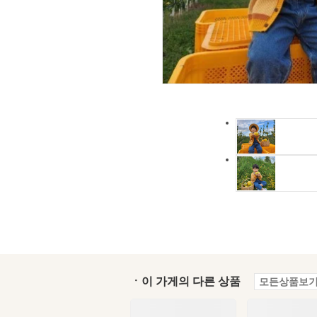
ㆍ이 가게의 다른 상품
모든상품보기