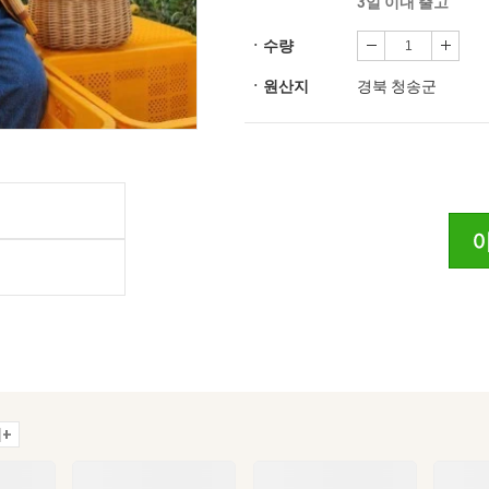
3일 이내 출고
ㆍ수량
ㆍ원산지
경북 청송군
+