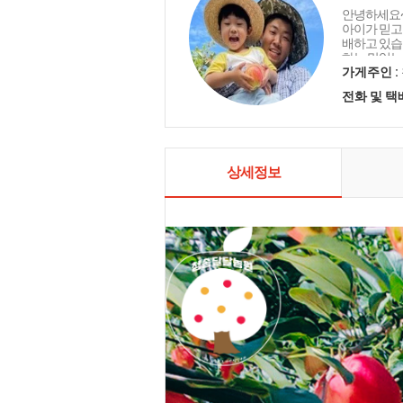
안녕하세요~
아이가 믿고 
배하고 있습
하는 맛있는
전해 드리고
가게주인 :
수 있는 청
전화 및 
사과 맛보고
상세정보