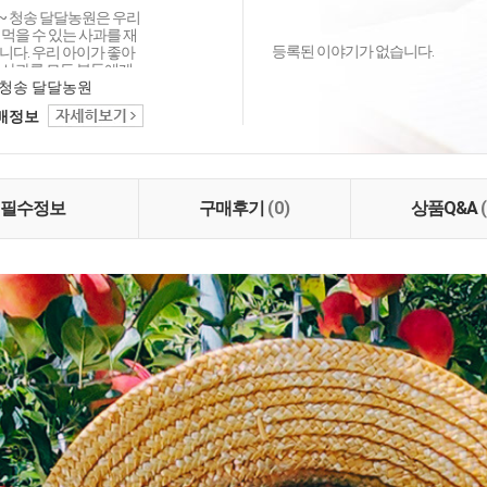
 청송 달달농원은 우리
먹을 수 있는 사과를 재
등록된 이야기가 없습니다.
니다. 우리 아이가 좋아
 사과를 모든 분들에게
 싶습니다. 언제나 믿을
청송 달달농원
송 달달농원에서 건강한
택배정보
 가세요^^
필수정보
구매후기
(0)
상품Q&A