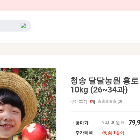
청송 달달농원 홍로
10kg (26~34과)
구매후기
0
개
(0)
79,
90,000원
ㆍ꽃마가
ㆍ추가혜택
꽃 1송이