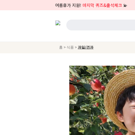
여름휴가 지원!
마지막 퀴즈&출석체크
💫
>
>
홈
식품
과일/견과