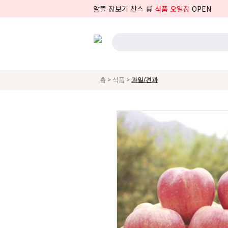
알뜰 장보기 찬스 🛒
식품 오일장
OPEN
>
>
홈
식품
과일/견과