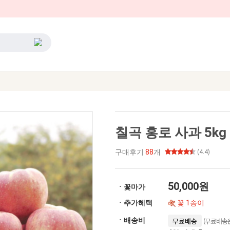
칠곡 홍로 사과 5kg
구매후기
88
개
(4.4)
50,000원
ㆍ꽃마가
ㆍ추가혜택
꽃 1송이
(무료배송은
ㆍ배송비
무료배송