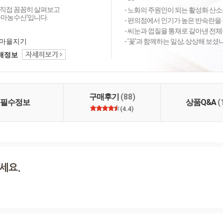
직접 꼼꼼히 살펴보고
- 노화의 주원인이 되는 활성화 산소를
꽃마농수산'입니다.
- 편의점에서 인기가 높은 반숙란을 
- 씨눈과 껍질을 통채로 갈아낸 전체
마을지기
- '꽃'과 함께하는 일상, 상상해 보
택배정보
구매후기
(88)
필수정보
상품Q&A
(
(4.4)