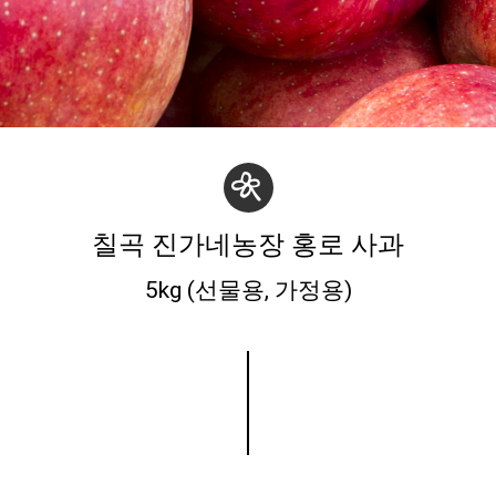
칠곡 진가네농장 홍로 사과
5kg (선물용, 가정용)