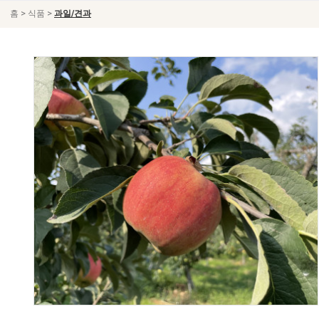
>
>
홈
식품
과일/견과