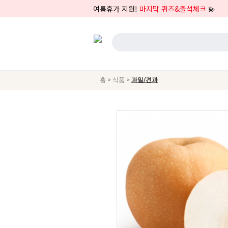
여름휴가 지원!
마지막 퀴즈&출석체크
💫
>
>
홈
식품
과일/견과