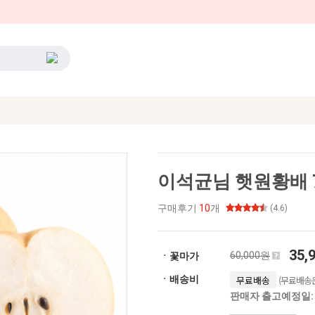
이석균님 햇원황배 7.
구매후기
10
개
(4.6)
35,
60,000원
ㆍ꽃마가
(무료배송은
ㆍ배송비
무료배송
판매자 출고예정일: 2