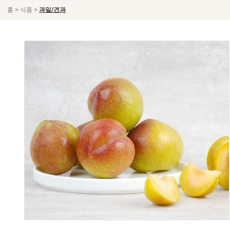
>
>
홈
식품
과일/견과