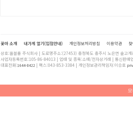
꽃마 소개
내가게 열기(입점안내)
개인정보처리방침
이용약관
찾
상호:올블룸 주식회사 | 도로명주소:(27453) 충청북도 충주시 노은면 솔고개로 
사업자등록번호:105-86-84013 | 업태 및 종목:소매/전자상거래 | 통신판매
대표전화:
| 팩스:043-853-3384 | 개인정보관리책임자:이승호
1644-8422
pr
모