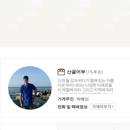
산골어부
(1%후원)
산과 들 강과 바다가 함께 있는 아름
다운 우리나라는 다양한 식재료들
이 제철에 따라 그리고 지역에 따라
우리의 입맛을 즐겁게 해줍니다. 바
다의 재료로 함께 만드는 요리들은
가게주인 :
박혜선
언제나 우리의 맛에 감칠맛과 부드
전화 및 택배정보
러움 그리고 음식이 문화로 발전하
는 독특한 한국만의 특징입니다. 산
골어부는 바다와 자연을 담고 그리
고 한국을 담아 보려 합니다.