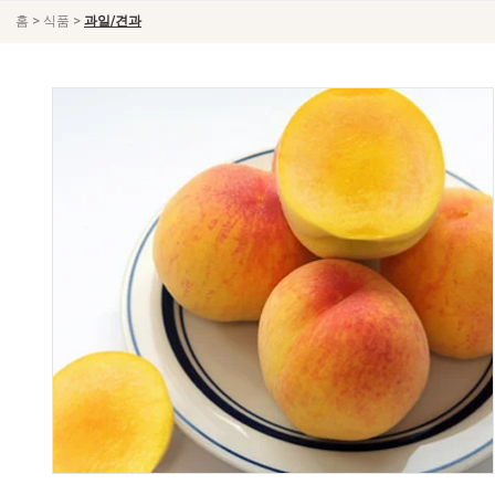
>
>
홈
식품
과일/견과