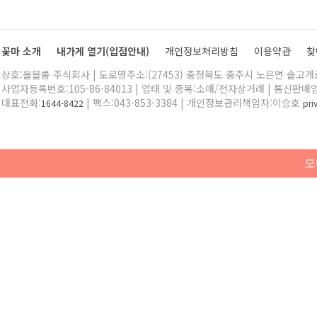
꽃마 소개
내가게 열기(입점안내)
개인정보처리방침
이용약관
찾
상호:올블룸 주식회사 | 도로명주소:(27453) 충청북도 충주시 노은면 솔고개로 
사업자등록번호:105-86-84013 | 업태 및 종목:소매/전자상거래 | 통신판매
대표전화:
| 팩스:043-853-3384 | 개인정보관리책임자:이승호
1644-8422
pr
모