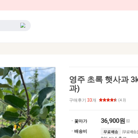
영주 초록 햇사과 3k
과)
구매후기
33
개
(4.3)
36,900원
ㆍ꽃마가
(무료배송은
ㆍ배송비
무료배송