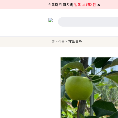
삼복더위 마지막
말복 보양대전
🔥
>
>
홈
식품
과일/견과