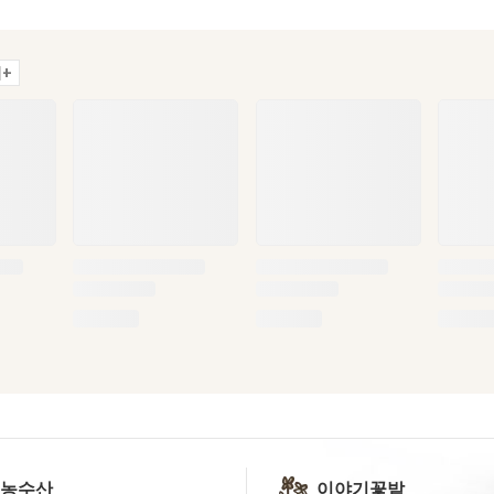
+
 농수산
이야기꽃밭