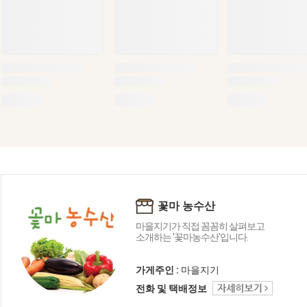
꽃마 농수산
마을지기가 직접 꼼꼼히 살펴보고
소개하는 '꽃마농수산'입니다.
가게주인 :
마을지기
전화 및 택배정보