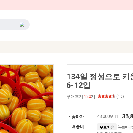
134일 정성으로 키
6-12입
구매후기
120
개
(4.6)
36,
43,000원
ㆍ꽃마가
(무료배송은
ㆍ배송비
무료배송