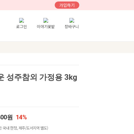
가입하기
로그인
이야기꽃밭
장바구니
운 성주참외 가정용 3kg
800원
14%
 국내 한정, 제주/도서지역 별도)