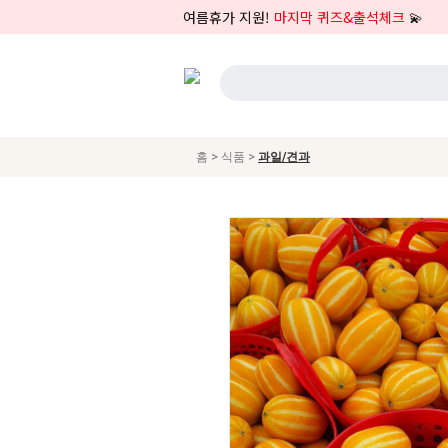
여름휴가 지원!
마지막 퀴즈&출석체크
💫
>
>
홈
식품
과일/견과