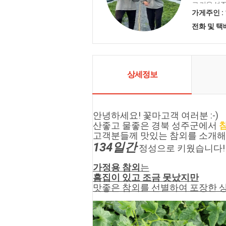
로 키운 성
가게주인 :
전화 및 
상세정보
안녕하세요! 꽃마
고객
 여러분 :-)
산좋고 물좋은 경북 성주군에서 
고객
분들께 맛있는 참외를 소개
134일간
 정성으로 키웠습니다!
가정용 참외
는
흠집이 있고 조금 못났지만
맛좋은 참외를 선별하여 포장한 