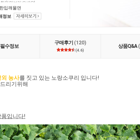
주참외 맛보러 오세요!
한입깨물면
택배정보
구매후기
(120)
필수정보
상품Q&A
(4.6)
참외 농사
를 짓고 있는 노랑소쿠리 입니다!
해드리기위해
상품입니다!