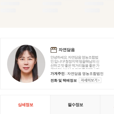
자연담음
안녕하세요. 자연담음 영농조합법
인 입니다! 청정지역 땅끝해남의 신
선하고 맛 좋은 먹거리들을 좋은 가
격에 만나보실 수 있도록 언제나 정
직하게 운영하겠습니다!
가게주인 :
자연담음 영농조합법인
전화 및 택배정보
상세정보
필수정보