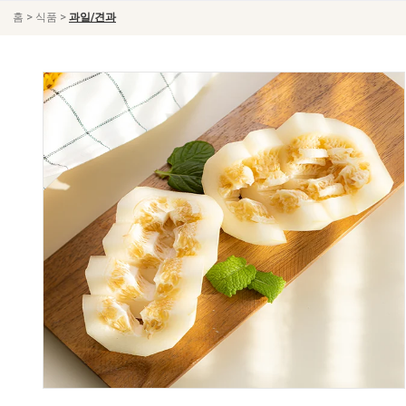
>
>
홈
식품
과일/견과