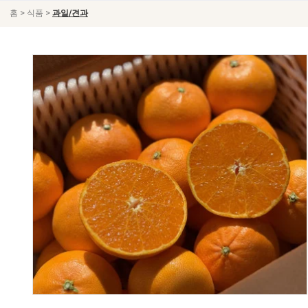
>
>
홈
식품
과일/견과