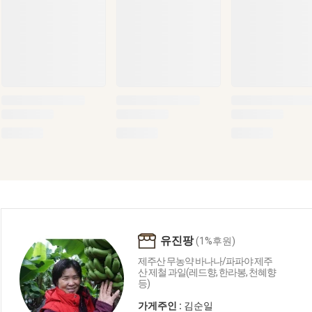
유진팡
(1%후원)
제주산 무농약 바나나/파파야 제주
산 제철 과일(레드향, 한라봉, 천혜향
등)
가게주인 :
김순일