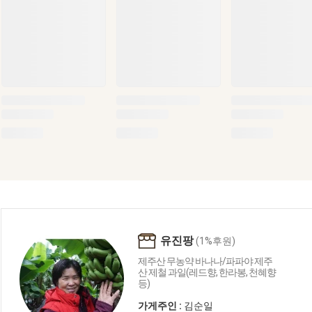
유진팡
(1%후원)
제주산 무농약 바나나/파파야 제주
산 제철 과일(레드향, 한라봉, 천혜향
등)
가게주인 :
김순일