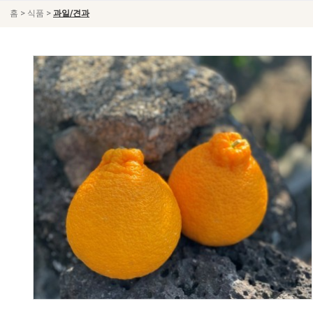
>
>
홈
식품
과일/견과