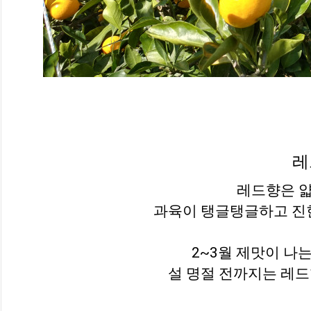
레
레드향은 얇
과육이 탱글탱글하고 진한
2~3월 제맛이 나는
설 명절 전까지는 레드