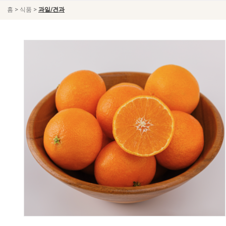
>
>
홈
식품
과일/견과