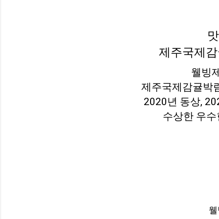
맛
제주국제감
웰빙제
제주국제감귤박람회
2020년 동상, 20
수상한 우수
웰