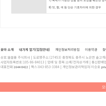
7) 복제가 가능한 상품 등의 포장을 훼손한 경
8) 맛, 향, 색 등 단순 기호차이에 의한 경우
꽃마 소개
내가게 열기(입점안내)
개인정보처리방침
이용약관
찾
상호:올블룸 주식회사 | 도로명주소:(27453) 충청북도 충주시 노은면 솔고개로 
사업자등록번호:105-86-84013 | 업태 및 종목:소매/전자상거래 | 통신판매
대표전화:
| 팩스:043-853-3384 | 개인정보관리책임자:이승호
1644-8422
pr
모