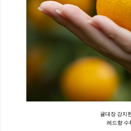
귤대장 강지
레드향 수