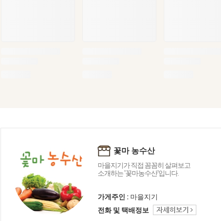
꽃마 농수산
마을지기가 직접 꼼꼼히 살펴보고
소개하는 '꽃마농수산'입니다.
가게주인 :
마을지기
전화 및 택배정보