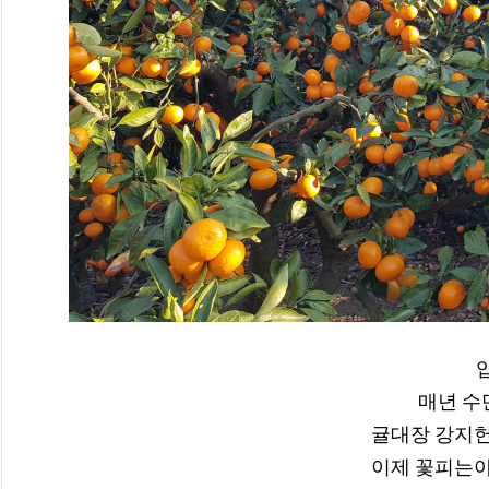
매년 수
귤대장 강지헌
이제 꽃피는