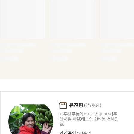
유진팡
(1%후원)
제주산 무농약 바나나/파파야 제주
산 제철 과일(레드향, 한라봉, 천혜향
등)
가게주인 :
김순일