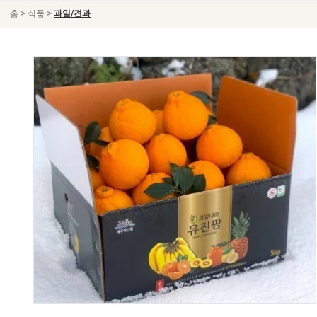
>
>
홈
식품
과일/견과