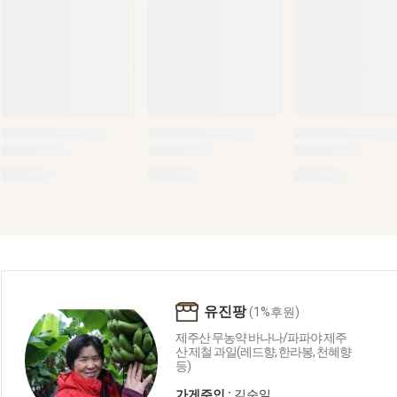
유진팡
(1%후원)
제주산 무농약 바나나/파파야 제주
산 제철 과일(레드향, 한라봉, 천혜향
등)
가게주인 :
김순일