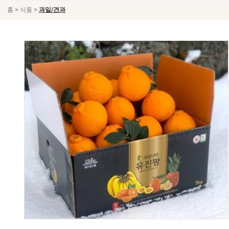
>
>
홈
식품
과일/견과