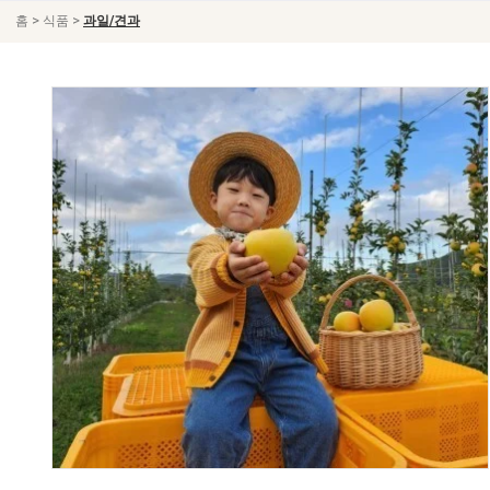
>
>
홈
식품
과일/견과