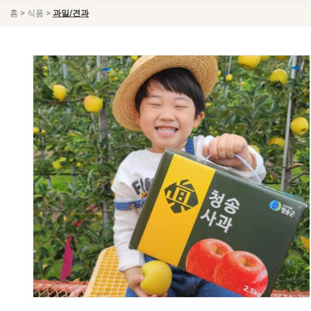
>
>
홈
식품
과일/견과