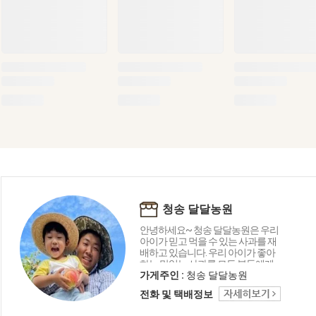
청송 달달농원
안녕하세요~ 청송 달달농원은 우리
아이가 믿고 먹을 수 있는 사과를 재
배하고 있습니다. 우리 아이가 좋아
하는 맛있는 사과를 모든 분들에게
전해 드리고 싶습니다. 언제나 믿을
가게주인 :
청송 달달농원
수 있는 청송 달달농원에서 건강한
전화 및 택배정보
사과 맛보고 가세요^^